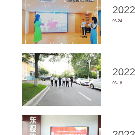
202
06-24
202
06-18
202