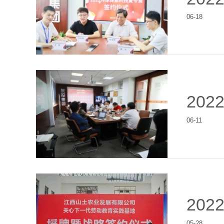
06-18
202
06-11
202
05-28