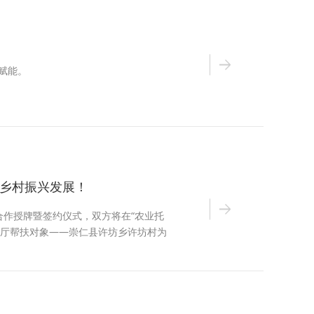
赋能。
乡村振兴发展！
合作授牌暨签约仪式，双方将在“农业托
利厅帮扶对象——崇仁县许坊乡许坊村为