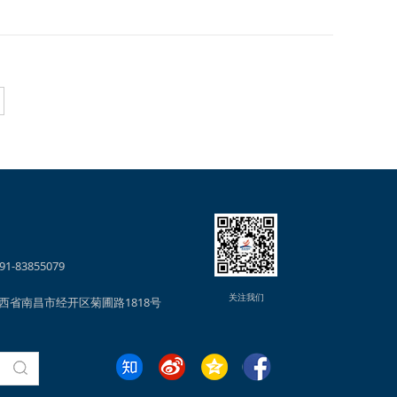
1-83855079
关注我们
西省南昌市经开区菊圃路1818号