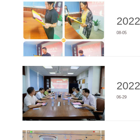
202
08-05
202
06-29