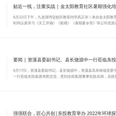
贴近一线，注重实战 | 金太阳教育社区暑期强化
2
6月22日下午，九龙湖鸿玺校区教室内学风正浓！来自金太阳教
时间认真学习《天工开物》《航模》《暑期夏令营》等公司优质
要闻 | 资溪县委副书记、县长饶源中一行莅临东
2
6月17日，资溪县委副书记、县长饶源中，资溪县高阜林场党委
一行莅临东投集团考察交流，受到东投集团董事长陈东旭，东投
刚，东投文旅副总经理张志成等热情接待。
强强联合，匠心共创|东投教育举办 2022年环
2