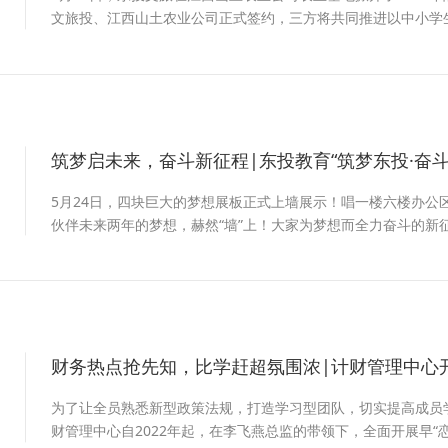
文旅投、江西山土农业公司正式签约，三方将共同推进以中小学
践。
筑梦启未来，奋斗新征程|东投教育“筑梦东投·奋
2
5月24日，四块巨大的梦想展板正式上墙展示！唱一楼六楼办公
伙伴未来两年的梦想，赫然“墙”上！大家为梦想而全力奋斗的新
财务热点抢先知，比学赶超氛围浓|计财管理中心开
2
为了让全员熟悉新型政策法规，打造学习型团队，切实提高成员
财管理中心自2022年起，在李飞燕总监的带领下，全面开展早“